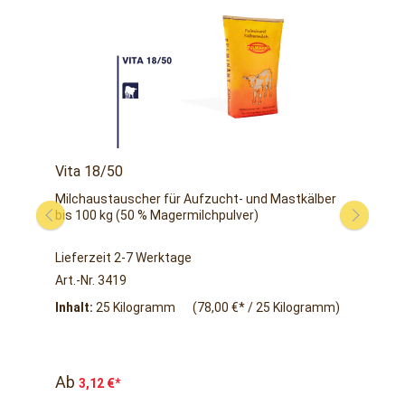
Vita 18/50
Vit
 zur
Milchaustauscher für Aufzucht- und Mastkälber
Milc
bis 100 kg (50 % Magermilchpulver)
Mage
Lieferzeit 2-7 Werktage
Lief
Art.-Nr. 3419
Art.
Inhalt:
25 Kilogramm
(78,00 €* / 25 Kilogramm)
Inha
Ab
Ab
3,12 €*