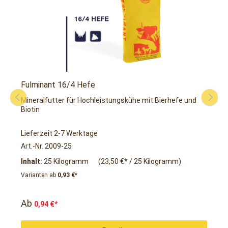
Fulminant 16/4 Hefe
F
Mineralfutter für Hochleistungskühe mit Bierhefe und
A
Biotin
p
Lieferzeit 2-7 Werktage
L
Art.-Nr. 2009-25
A
Inhalt:
25 Kilogramm
(23,50 €* / 25 Kilogramm)
I
Varianten ab
0,93 €*
V
Ab
0,94 €*