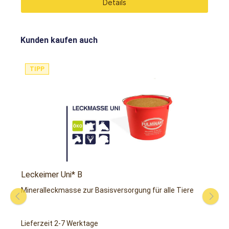
Details
Kunden kaufen auch
TIPP
Leckeimer Uni* B
L
Mineralleckmasse zur Basisversorgung für alle Tiere
H
M
Lieferzeit 2-7 Werktage
L