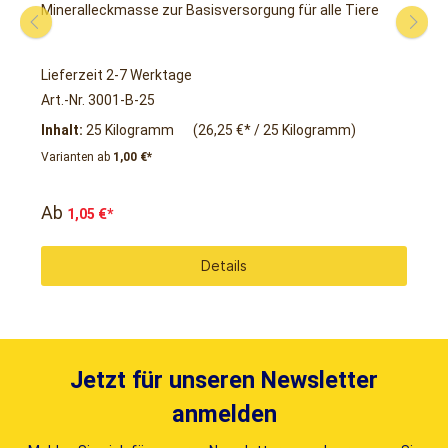
el
Mineralleckmasse zur Basisversorgung für alle Tiere
H
M
Lieferzeit 2-7 Werktage
L
Art.-Nr. 3001-B-25
A
Inhalt:
25 Kilogramm
(26,25 €* / 25 Kilogramm)
I
Varianten ab
1,00 €*
Ab
1,05 €*
Details
Jetzt für unseren Newsletter
anmelden