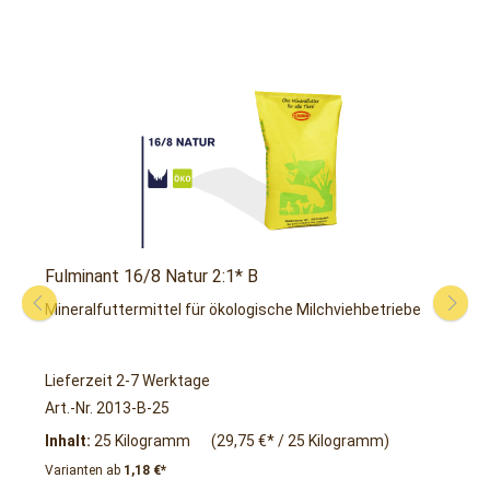
Fulminant 16/8 Natur 2:1* B
F
Mineralfuttermittel für ökologische Milchviehbetriebe
M
Lieferzeit 2-7 Werktage
L
Art.-Nr. 2013-B-25
A
Inhalt:
25 Kilogramm
(29,75 €* / 25 Kilogramm)
I
Varianten ab
1,18 €*