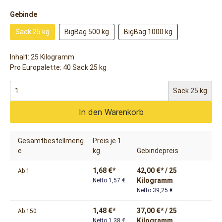
Gebinde
Sack 25 kg
BigBag 500 kg
BigBag 1000 kg
Inhalt:
25 Kilogramm
Pro Europalette: 40 Sack 25 kg
Sack 25 kg
In den Warenkorb
Gesamtbestellmeng
Preis je 1
e
kg
Gebindepreis
1,68 €*
42,00 €* / 25
Ab
1
Kilogramm
Netto 1,57 €
Netto 39,25 €
1,48 €*
37,00 €* / 25
Ab
150
Kilogramm
Netto 1,38 €